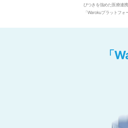
びつきを強めた医療連
「Warokuプラットフ
「W