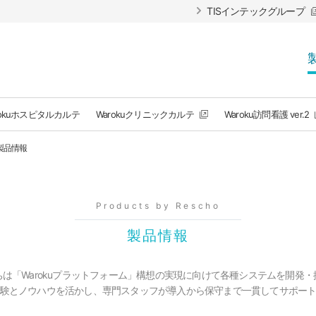
TISインテックグループ
rokuホスピタルカルテ
Warokuクリニックカルテ
Waroku訪問看護 ver.2
製品情報
Products by Rescho
製品情報
ちは「Warokuプラットフォーム」構想の実現に向けて各種システムを開発・
験とノウハウを活かし、専門スタッフが導入から保守まで一貫してサポー