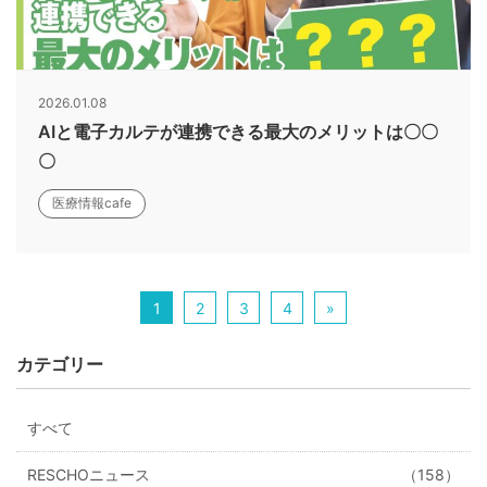
2026.01.08
AIと電子カルテが連携できる最大のメリットは〇〇
〇
医療情報cafe
1
2
3
4
»
カテゴリー
すべて
RESCHOニュース
（158）