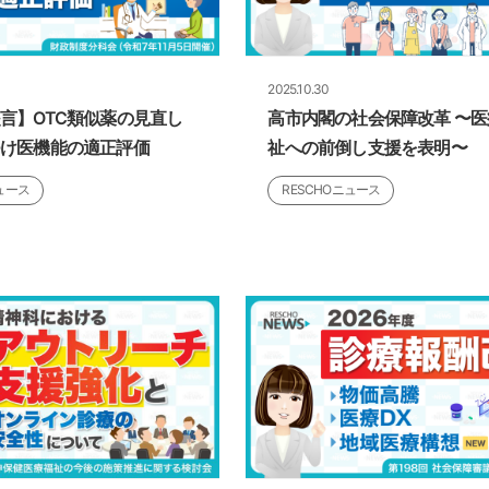
2025.10.30
言】OTC類似薬の見直し
高市内閣の社会保障改革 〜
つけ医機能の適正評価
祉への前倒し支援を表明〜
ュース
RESCHOニュース