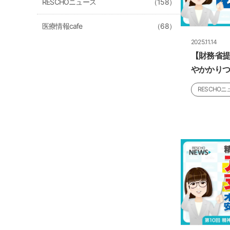
RESCHOニュース
（158）
医療情報cafe
（68）
2025.11.14
【財務省提
やかかり
RESCHOニ