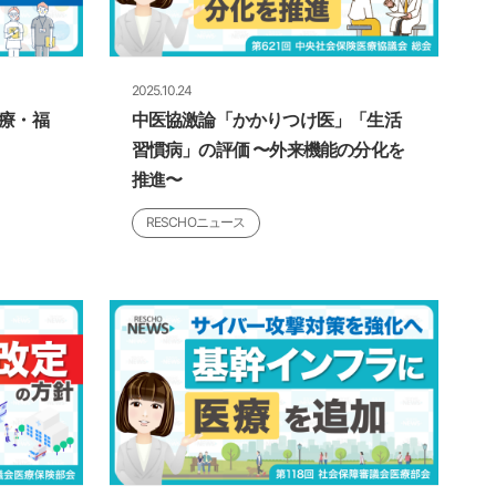
2025.10.24
医療・福
中医協激論「かかりつけ医」「生活
習慣病」の評価 〜外来機能の分化を
推進〜
RESCHOニュース