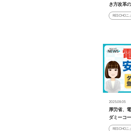
き方改革
RESCHOニ
2025.09.05
厚労省、
ダミーコ
RESCHOニ