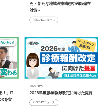
円 ～新たな地域医療構想や医師偏在
対策～
RESCHOニュース
2025.08.29
！」IT
2026年度 診療報酬改定に向けた提言
DXを実
RESCHOニュース