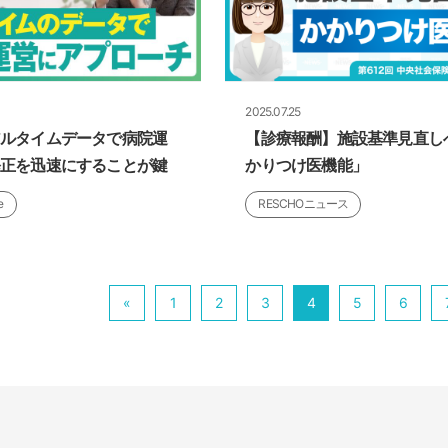
2025.07.25
アルタイムデータで病院運
【診療報酬】施設基準見直し
修正を迅速にすることが鍵
かりつけ医機能」
e
RESCHOニュース
«
1
2
3
4
5
6