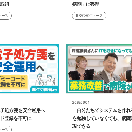
の取組
括期」に整理
ュース
RESCHOニュース
2025.09.04
電子処方箋を安全運用へ
「自分たちでシステムを作れる
ード登録を不可に
を勉強していなくても、病院
現できる
ュース