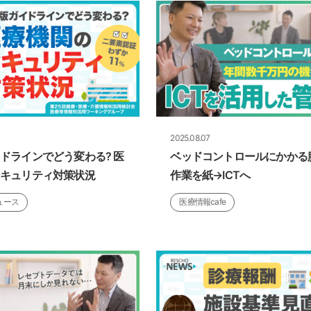
2025.08.07
ドラインでどう変わる? 医
ベッドコントロールにかかる
セキュリティ対策状況
作業を紙→ICTへ
ュース
医療情報cafe