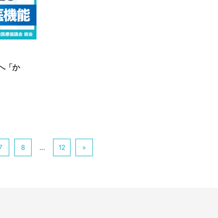
へ「か
7
8
…
12
»